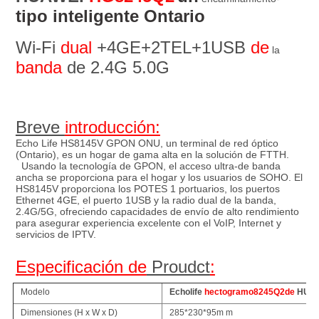
tipo inteligente Ontario
Wi-Fi 
dual
 +4GE+2TEL+1USB 
de
 la 
banda
 de 2.4G 5.0G
Breve 
introducción:
Echo Life HS8145V GPON ONU, un terminal de red óptico 
(Ontario), es un hogar de gama alta en la solución de FTTH.
Usando la tecnología de GPON, el acceso ultra-de banda 
ancha se proporciona para el hogar y los usuarios de SOHO. El 
HS8145V proporciona los POTES 1 portuarios, los puertos 
Ethernet 4GE, el puerto 1USB y la radio dual de la banda, 
2.4G/5G, ofreciendo capacidades de envío de alto rendimiento 
para asegurar experiencia excelente con el VoIP, Internet y 
servicios de IPTV.
Especificación de
 Proudct
:
Modelo
Echolife
hectogramo
8245Q2de
HUA
Dimensiones (H x W x D)
285*230*95m m