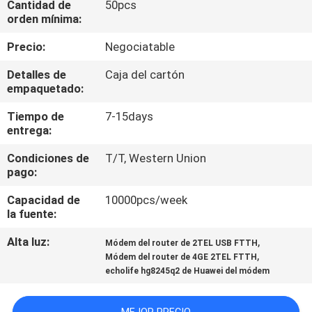
Cantidad de
50pcs
orden mínima:
CONTROL
Precio:
Negociatable
DE
Detalles de
Caja del cartón
CALIDAD
empaquetado:
Tiempo de
7-15days
ÉNTRENOS
entrega:
EN
Condiciones de
T/T, Western Union
CONTACTO
pago:
CON
Capacidad de
10000pcs/week
la fuente:
PIDA
Alta luz:
,
Módem del router de 2TEL USB FTTH
,
Módem del router de 4GE 2TEL FTTH
UNA
echolife hg8245q2 de Huawei del módem
CITA