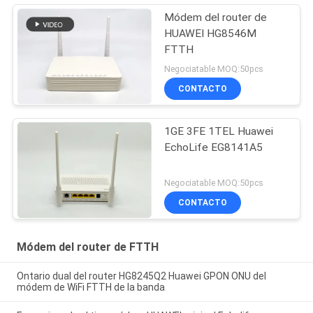
Módem del router de
HUAWEI HG8546M
FTTH
Negociatable MOQ:50pcs
CONTACTO
1GE 3FE 1TEL Huawei
EchoLife EG8141A5
Negociatable MOQ:50pcs
CONTACTO
Módem del router de FTTH
Ontario dual del router HG8245Q2 Huawei GPON ONU del
módem de WiFi FTTH de la banda