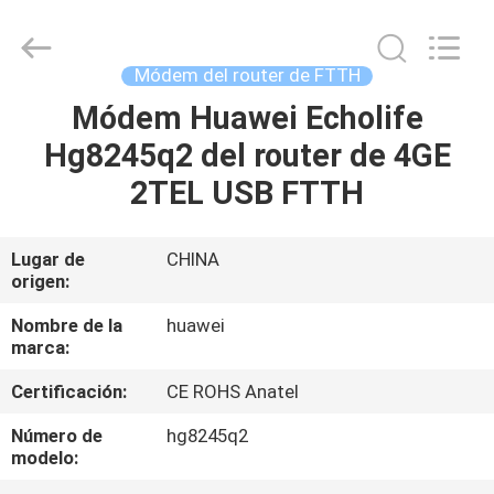
2026
HONGKING
INDUSTRIAL
CO.,
LIMITED.
Módem del router de FTTH
All
Rights
Reserved.
Módem Huawei Echolife
HOGAR
Hg8245q2 del router de 4GE
PRODUCTOS
2TEL USB FTTH
SOBRE
Lugar de
CHINA
origen:
NOSOTROS
Nombre de la
huawei
marca:
VIAJE
Certificación:
CE ROHS Anatel
DE
LA
Número de
hg8245q2
modelo:
FÁBRICA