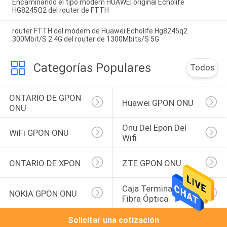
Encaminando el tipo módem HUAWEI original Echolife
HG8245Q2 del router de FTTH
router FTTH del módem de Huawei Echolife Hg8245q2
300Mbit/S 2.4G del router de 1300Mbits/S 5G
Categorías Populares
Todos
ONTARIO DE GPON 
Huawei GPON ONU
ONU
Onu Del Epon Del 
WiFi GPON ONU
Wifi
ONTARIO DE XPON
ZTE GPON ONU
Caja Terminal De La 
NOKIA GPON ONU
Fibra Óptica
Solicitar una cotización