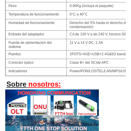
Peso
0.90Kg (incluya el paquete)
Temperatura de funcionamiento
0°C a 40°C
Humedad de funcionamiento
Derecho del 5% hasta el derecho del 
condensación)
Entrada del adaptador
CA de 100 V a de 240 V, herzios 50 Hz
Fuente de alimentación del
11 V a 14 V DC, 1.5A
sistema
Puertos
2POTS+4GE+USB+2.4G&5G banda du
Conector óptico
Clase B+ del SC/de APC
Indicadores
Power/PON/LOS/TEL/LAN/WPS/USB
Sobre
nosotros: