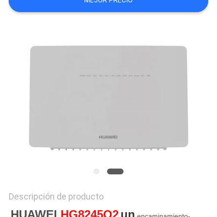
MEJOR PRECIO
MAPA
DEL
SITIO
PRIVACY
POLICY
Descripción de producto
HUAWEI 
HG8245Q2
un
 encaminamiento-