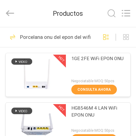
2026
HONGKING
INDUSTRIAL
Productos
CO.,
LIMITED.
All
Rights
Reserved.
HOGAR
419
Porcelana onu del epon del wifi
ONTARIO DE GPON
PRODUCTOS
ONU
HOT
1GE 2FE WiFi EPON ONU
SOBRE
NOSOTROS
Negociatable MOQ:50pcs
CONSULTA AHORA
143
VIAJE
HOT
HG8546M 4 LAN WiFi
DE
Huawei GPON ONU
EPON ONU
LA
FÁBRICA
Negociatable MOQ:50pcs