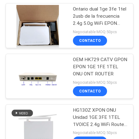
Ontario dual 1ge 3fe 1tel
20
2usb de la frecuencia
Divisor de la fibra
2.4g 5.0g WiFi EPON
ONU del OEM
Negociatable MOQ:50pcs
óptica
CONTACTO
OEM HK729 CATV GPON
EPON 1GE 1FE 1TEL
ONU ONT ROUTER
21
Negociatable MOQ:50pcs
la fibra óptica ayuna
CONTACTO
conector
HG130Z XPON ONU
Unidad 1GE 3FE 1TEL
1VOICE 2.4g WiFi Router
Módem
Negociatable MOQ:50pcs