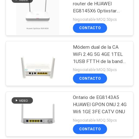
router de HUAWEI
EG8145X6 Optixstar
35
WiFi6 Gpon ONU Wifi
Negociatable MOQ:50pcs
CONTACTO
NOKIA GPON ONU
Módem dual de la CA
WiFi 2.4G 5G 4GE 1TEL
1USB FTTH de la banda
de HS8546V5 HUAWEI
Negociatable MOQ:50pcs
GPON ONU
CONTACTO
29
Caja terminal de la
Ontario de EG8143A5
HUAWEI GPON ONU 2.4G
fibra óptica
Wifi 1GE 3FE CATV ONU
Negociatable MOQ:50pcs
CONTACTO