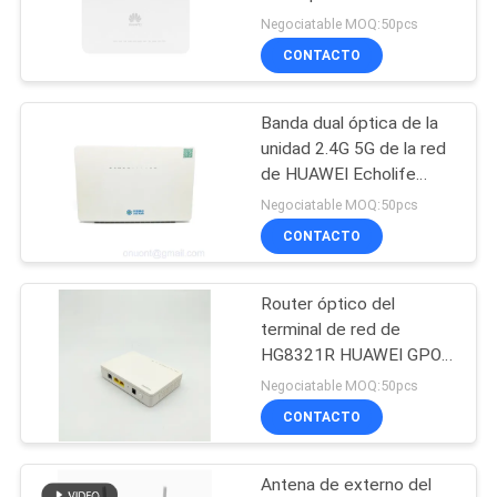
FTTx
Negociatable MOQ:50pcs
MAPA
CONTACTO
DEL
11
SITIO
Banda dual óptica de la
ONTARIO DE XPON
unidad 2.4G 5G de la red
PRIVACY
de HUAWEI Echolife
HS8546V GPON ONU
Negociatable MOQ:50pcs
POLICY
CONTACTO
Router óptico del
78
terminal de red de
HG8321R HUAWEI GPON
ZTE GPON ONU
ONU 1GE 1FE 1TEL
Negociatable MOQ:50pcs
CONTACTO
Antena de externo del