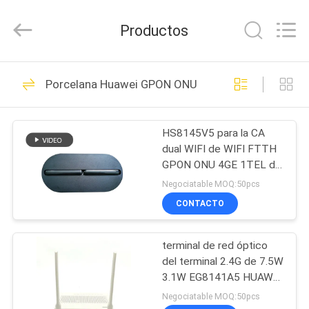
2026
HONGKING
INDUSTRIAL
Productos
CO.,
LIMITED.
All
Rights
Reserved.
HOGAR
419
Porcelana Huawei GPON ONU
ONTARIO DE GPON
PRODUCTOS
ONU
HS8145V5 para la CA
dual WIFI de WIFI FTTH
SOBRE
GPON ONU 4GE 1TEL de
NOSOTROS
la frecuencia del Ontario
Negociatable MOQ:50pcs
de Huawei
CONTACTO
143
VIAJE
terminal de red óptico
DE
Huawei GPON ONU
del terminal 2.4G de 7.5W
LA
3.1W EG8141A5 HUAWEI
GPON
FÁBRICA
Negociatable MOQ:50pcs