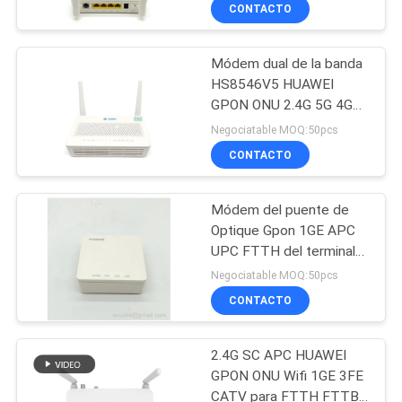
CONTACTO
CONTROL
Módem dual de la banda
DE
14
HS8546V5 HUAWEI
CALIDAD
GPON ONU 2.4G 5G 4GE
WiFi GPON ONU
1TEL 1USB FTTH
Negociatable MOQ:50pcs
ÉNTRENOS
CONTACTO
EN
Módem del puente de
CONTACTO
Optique Gpon 1GE APC
CON
UPC FTTH del terminal
32
de EG8010H Huawei
Negociatable MOQ:50pcs
CONTACTO
PIDA
onu del epon del wifi
UNA
2.4G SC APC HUAWEI
CITA
GPON ONU Wifi 1GE 3FE
CATV para FTTH FTTB