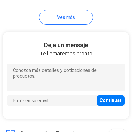
20
Vea más
Divisor de la fibra
óptica
Deja un mensaje
¡Te llamaremos pronto!
21
la fibra óptica ayuna
conector