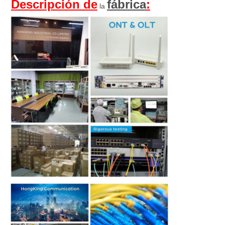
Descripción
 de
fábrica
:
 la 