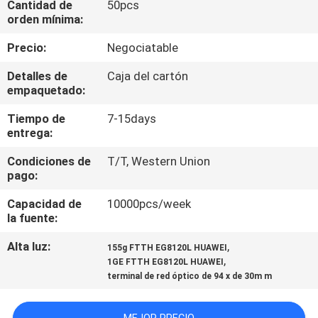
Cantidad de
50pcs
orden mínima:
CONTROL
Precio:
Negociatable
DE
Detalles de
Caja del cartón
CALIDAD
empaquetado:
Tiempo de
7-15days
ÉNTRENOS
entrega:
EN
Condiciones de
T/T, Western Union
CONTACTO
pago:
CON
Capacidad de
10000pcs/week
la fuente:
PIDA
Alta luz:
,
155g FTTH EG8120L HUAWEI
,
1GE FTTH EG8120L HUAWEI
UNA
terminal de red óptico de 94 x de 30m m
CITA