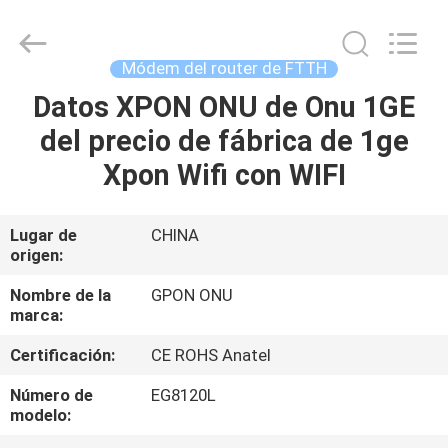
2026
HONGKING
INDUSTRIAL
CO.,
LIMITED.
Módem del router de FTTH
All
Rights
Reserved.
Datos XPON ONU de Onu 1GE
HOGAR
del precio de fábrica de 1ge
PRODUCTOS
Xpon Wifi con WIFI
SOBRE
Lugar de
CHINA
origen:
NOSOTROS
Nombre de la
GPON ONU
marca:
VIAJE
Certificación:
CE ROHS Anatel
DE
LA
Número de
EG8120L
modelo:
FÁBRICA