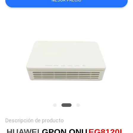
MEJOR PRECIO
MAPA
DEL
SITIO
PRIVACY
POLICY
Descripción de producto
HUAWEI 
GPON ONU
EG8120L