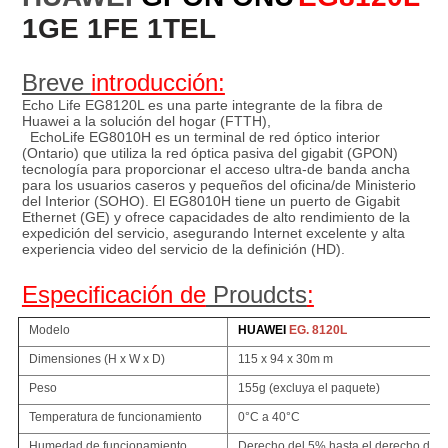
1GE 1FE 1TEL
Breve 
introducción:
Echo Life EG8120L es 
una parte integrante de
 la 
fibra de 
Huawei a
 la 
solución del hogar (FTTH),
EchoLife EG8010H es un terminal de red óptico interior 
(Ontario) que utiliza la red óptica pasiva del gigabit (GPON)
tecnología para proporcionar el acceso ultra-de banda ancha 
para los usuarios caseros y pequeños del oficina/de Ministerio 
del Interior (SOHO). El EG8010H tiene un puerto de Gigabit 
Ethernet (GE) y ofrece capacidades de alto rendimiento de la 
expedición del servicio, asegurando Internet excelente y alta 
experiencia video del servicio de la definición (HD).
Especificación de
 Proudcts
:
Modelo
HUAWEI
EG. 8120L
Dimensiones (H x W x D)
115 x 94 x 30m m
Peso
155g (excluya el paquete)
Temperatura de funcionamiento
0°C a 40°C
Humedad de funcionamiento
Derecho del 5% hasta el derecho del 