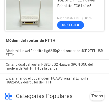
1GE 3FE 1TEL Huawei
EchoLife EG8141A5
Negociatable MOQ:50pcs
CONTACTO
Módem del router de FTTH
Módem Huawei Echolife Hg8245q2 del router de 4GE 2TEL USB
FTTH
Ontario dual del router HG8245Q2 Huawei GPON ONU del
módem de WiFi FTTH de la banda
Encaminando el tipo módem HUAWEI original Echolife
HG8245Q2 del router de FTTH
Categorías Populares
Todos