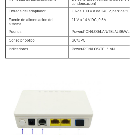
condensación)
Entrada del adaptador
CA de 100 V a de 240 V, herzios 50 Hz
Fuente de alimentación del
11 V a 14 V DC, 0.5A
sistema
Puertos
Power/PON/LOS/LAN/TEL/USB/WLA
Conector óptico
SC/UPC
Indicadores
Power/PON/LOS/TEL/LAN