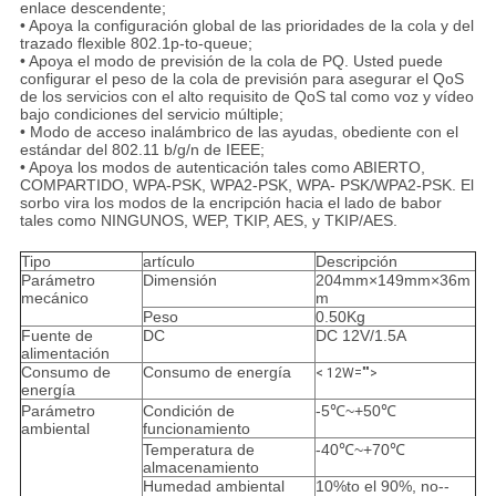
enlace descendente;
• Apoya la configuración global de las prioridades de la cola y del
trazado flexible 802.1p-to-queue;
• Apoya el modo de previsión de la cola de PQ. Usted puede
configurar el peso de la cola de previsión para asegurar el QoS
de los servicios con el alto requisito de QoS tal como voz y vídeo
bajo condiciones del servicio múltiple;
• Modo de acceso inalámbrico de las ayudas, obediente con el
estándar del 802.11 b/g/n de IEEE;
• Apoya los modos de autenticación tales como ABIERTO,
COMPARTIDO, WPA-PSK, WPA2-PSK, WPA- PSK/WPA2-PSK. El
sorbo vira los modos de la encripción hacia el lado de babor
tales como NINGUNOS, WEP, TKIP, AES, y TKIP/AES.
Tipo
artículo
Descripción
Parámetro
Dimensión
204mm×149mm×36m
mecánico
m
Peso
0.50Kg
Fuente de
DC
DC 12V/1.5A
alimentación
Consumo de
Consumo de energía
< 12W="">
energía
Parámetro
Condición de
-5℃~+50℃
ambiental
funcionamiento
Temperatura de
-40℃~+70℃
almacenamiento
Humedad ambiental
10%to el 90%, no--