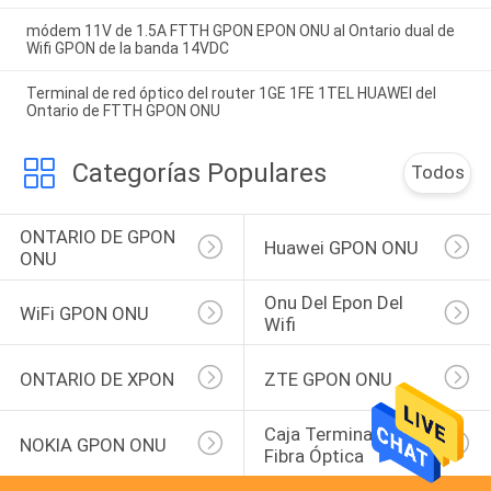
módem 11V de 1.5A FTTH GPON EPON ONU al Ontario dual de
Wifi GPON de la banda 14VDC
Terminal de red óptico del router 1GE 1FE 1TEL HUAWEI del
Ontario de FTTH GPON ONU
Categorías Populares
Todos
ONTARIO DE GPON 
Huawei GPON ONU
ONU
Onu Del Epon Del 
WiFi GPON ONU
Wifi
ONTARIO DE XPON
ZTE GPON ONU
Caja Terminal De La 
NOKIA GPON ONU
Fibra Óptica