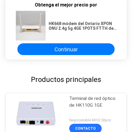
Obtenga el mejor precio por
HK668 módem del Ontario XPON
ONU 2.4g 5g 4GE 1POTS FTTH de
la CA Wifi GPON
Continuar
Productos principales
Terminal de red óptico
de HK110G 1GE
Negociatable MOQ:50pcs
CONTACTO