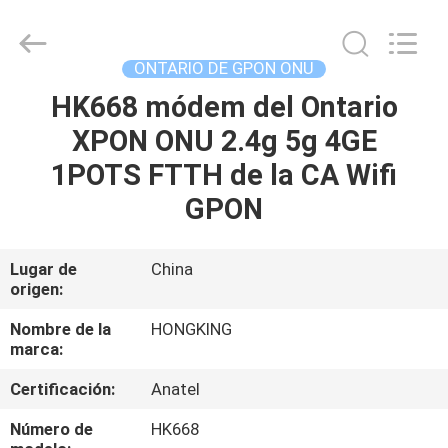
2026
HONGKING
INDUSTRIAL
CO.,
LIMITED.
ONTARIO DE GPON ONU
All
Rights
Reserved.
HK668 módem del Ontario
HOGAR
XPON ONU 2.4g 5g 4GE
PRODUCTOS
1POTS FTTH de la CA Wifi
GPON
SOBRE
NOSOTROS
Lugar de
China
origen:
VIAJE
Nombre de la
HONGKING
marca:
DE
Certificación:
Anatel
LA
FÁBRICA
Número de
HK668