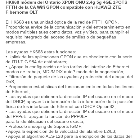
HK668 módem del Ontario XPON ONU 2.4g 5g 4GE 1POTS
FTTH de la CA Wifi GPON compatible con HUAWEI ZTE
Fiberhome OLT
El HK668 es una unidad óptica de la red de FTTH GPON.
Proporciona ervice de la comunicación y del entretenimiento en
modos múltiples tales como datos, voz y vídeo, para cumplir el
requisito integrado del acceso de smilies o de pequeñas
empresas.
Las ayudas HK668 estas funciones:
• Uplink de las aplicaciones GPON que es obediente con la serie
de ITU-T G.984 de estándares;
• ¿Apoya la configuración de las tarifas del interfaz de Ethernet,
modos de trabajo, MDI/MDIX auto? modo de la negociación;
• Filtración de paquete de las ayudas y protección del ataque del
DoS;
• Proporciona estadísticas del funcionamiento en todas las líneas
de Ethernet;
• Las ayudas que obtienen la dirección IP del usuario en el modo
del DHCP, apoyan la información de la información de la posición
física de los interfaces de Ethernet con DHCP Option82;
• Las ayudas que obtienen la dirección IP del usuario en el modo
del PPPoE, apoyan la función de PPP0E+
para la identificación del usuario exacta;
• Protocolo snooping de Suports IGMP;
• Apoya la expedición de la velocidad del alambre L2/L3;
• Apoya el algoritmo AES-128 para la encripción de los datos del