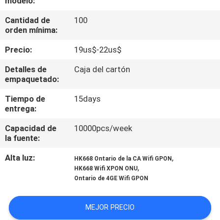
modelo:
Cantidad de
100
CONTROL
orden mínima:
DE
Precio:
19us$-22us$
CALIDAD
Detalles de
Caja del cartón
empaquetado:
ÉNTRENOS
Tiempo de
15days
EN
entrega:
CONTACTO
Capacidad de
10000pcs/week
CON
la fuente:
Alta luz:
,
HK668 Ontario de la CA Wifi GPON
PIDA
,
HK668 Wifi XPON ONU
Ontario de 4GE Wifi GPON
UNA
CITA
MEJOR PRECIO