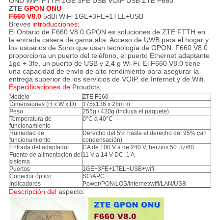
ONU WiFi FTTH 1GE 3FE USB VOIP USB ZTE F660
ZTE
GPON ONU
F660 V8.0
5dBi WiFi 1GE+3FE+1TEL+USB
Breves
introducciones:
El Ontario de F660 V8.0 GPON es soluciones de ZTE FTTH en
la entrada casera de gama alta. Acceso de UWB para el hogar y
los usuarios de Soho que usan tecnología de GPON. F660 V8.0
proporciona un puerto del teléfono, el puerto Ethernet adaptante
1ge + 3fe, un puerto de USB y 2,4 g Wi-Fi. El F660 V8.0 tiene
una capacidad de envío de alto rendimiento para asegurar la
entrega superior de los servicios de VOIP, de Internet y de Wifi.
Especificaciones de
Proudcts
:
Modelo
ZTE F660
Dimensiones (H x W x D)
175x136 x 28m m
Peso
255g / 420g (incluya el paquete)
Temperatura de
0°C a 40°C
funcionamiento
Humedad de
Derecho del 5% hasta el derecho del 95% (sin
funcionamiento
condensación)
Entrada del adaptador
CA de 100 V a de 240 V, herzios 50 Hz/60
Fuente de alimentación del
11 V a 14 V DC, 1 A
sistema
Puertos
1GE+3FE+1TEL+USB+wifi
Conector óptico
SC/APC
Indicadores
Power/PON/LOS/internet/wifi/LAN/USB
Descripción del
aspecto
: