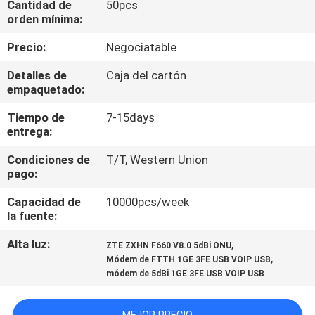
Cantidad de
50pcs
orden mínima:
CONTROL
Precio:
Negociatable
DE
Detalles de
Caja del cartón
CALIDAD
empaquetado:
Tiempo de
7-15days
ÉNTRENOS
entrega:
EN
Condiciones de
T/T, Western Union
CONTACTO
pago:
CON
Capacidad de
10000pcs/week
la fuente:
PIDA
Alta luz:
,
ZTE ZXHN F660 V8.0 5dBi ONU
,
Módem de FTTH 1GE 3FE USB VOIP USB
UNA
módem de 5dBi 1GE 3FE USB VOIP USB
CITA