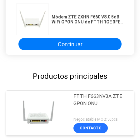
Módem ZTE ZXHN F660 V8.0 5dBi
WiFi GPON ONU de FTTH 1GE 3FE
USB VOIP USB
Continuar
Productos principales
FTTH F663NV3A ZTE
GPON ONU
Negociatable MOQ:50pcs
CONTACTO