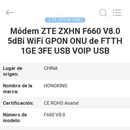
2026
HONGKING
INDUSTRIAL
CO.,
LIMITED.
ZTE GPON ONU
All
Rights
Reserved.
Módem ZTE ZXHN F660 V8.0
HOGAR
5dBi WiFi GPON ONU de FTTH
PRODUCTOS
1GE 3FE USB VOIP USB
SOBRE
Lugar de
CHINA
origen:
NOSOTROS
Nombre de la
HONGKING
marca:
VIAJE
Certificación:
CE ROHS Anatel
DE
LA
Número de
F660 V8.0
modelo:
FÁBRICA