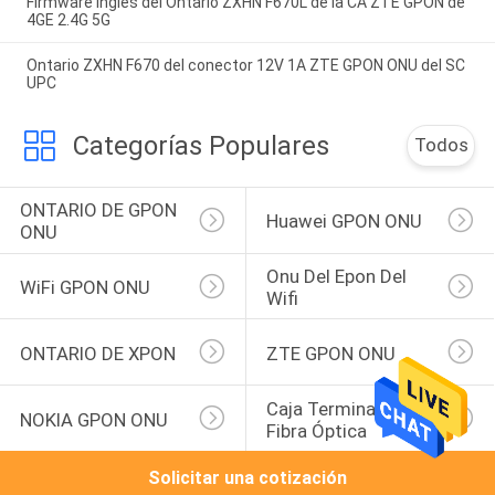
Firmware inglés del Ontario ZXHN F670L de la CA ZTE GPON de
4GE 2.4G 5G
Ontario ZXHN F670 del conector 12V 1A ZTE GPON ONU del SC
UPC
Categorías Populares
Todos
ONTARIO DE GPON 
Huawei GPON ONU
ONU
Onu Del Epon Del 
WiFi GPON ONU
Wifi
ONTARIO DE XPON
ZTE GPON ONU
Caja Terminal De La 
NOKIA GPON ONU
Fibra Óptica
Solicitar una cotización