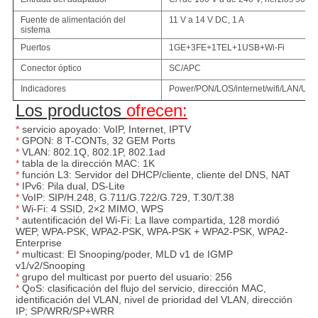
Fuente de alimentación del
11 V a 14 V DC, 1 A
sistema
Puertos
1GE+3FE+1TEL+1USB+Wi-Fi
Conector óptico
SC/APC
Indicadores
Power/PON/LOS/internet/wifi/LAN/US
Los productos 
ofrecen:
*
servicio apoyado: VoIP, Internet, IPTV
*
GPON: 8 T-CONTs, 32 GEM Ports
*
VLAN: 802.1Q, 802.1P, 802.1ad
*
tabla de
 la 
dirección MAC: 1K
*
función L3: Servidor del DHCP/cliente, cliente del DNS, NAT
*
IPv6: Pila dual, DS-Lite
*
VoIP: SIP/H.248, G.711/G.722/G.729, T.30/T.38
*
Wi-Fi: 4 SSID, 2×2 MIMO, WPS
*
autentificación del Wi-Fi: La llave compartida, 128 mordió 
WEP, WPA-PSK, WPA2-PSK, WPA-PSK + WPA2-PSK, WPA2-
Enterprise
*
multicast: El Snooping/poder, MLD v1 de IGMP 
v1/v2/Snooping
*
grupo del multicast por puerto del usuario: 256
*
QoS: clasificación del flujo del servicio, dirección MAC, 
identificación del VLAN, nivel de prioridad del VLAN, dirección 
IP; SP/WRR/SP+WRR