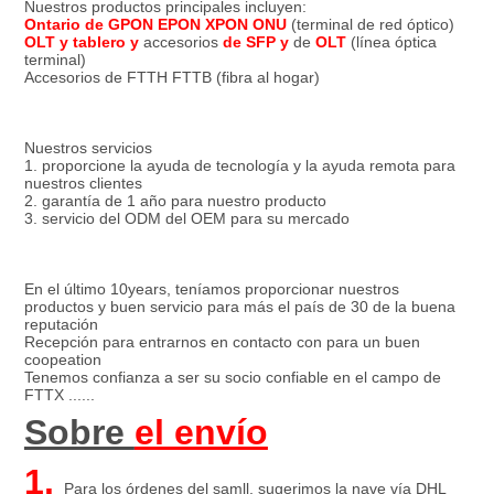
Nuestros productos principales incluyen:
Ontario de GPON EPON XPON ONU
 (terminal de red óptico)
OLT y tablero y
 accesorios 
de SFP y
 de 
OLT
 (línea óptica 
terminal)
Accesorios de FTTH FTTB (fibra al hogar)
Nuestros servicios
1. proporcione la ayuda de tecnología y la ayuda remota para 
nuestros clientes
2. garantía de 1 año para nuestro producto
3. servicio del ODM del OEM para su mercado
En el último 10years, teníamos proporcionar nuestros 
productos y buen servicio para más el país de 30 de la buena 
reputación
Recepción para entrarnos en contacto con para un buen 
coopeation
Tenemos confianza a ser su socio confiable en el campo de 
FTTX ......
Sobre 
el envío
1. 
Para los órdenes del samll, sugerimos la nave vía DHL 