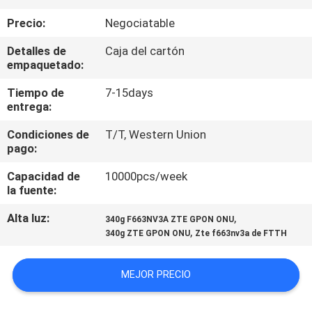
Precio:
Negociatable
CONTROL
Detalles de
Caja del cartón
DE
empaquetado:
CALIDAD
Tiempo de
7-15days
entrega:
ÉNTRENOS
Condiciones de
T/T, Western Union
EN
pago:
CONTACTO
Capacidad de
10000pcs/week
la fuente:
CON
Alta luz:
,
340g F663NV3A ZTE GPON ONU
,
340g ZTE GPON ONU
Zte f663nv3a de FTTH
PIDA
UNA
MEJOR PRECIO
CITA