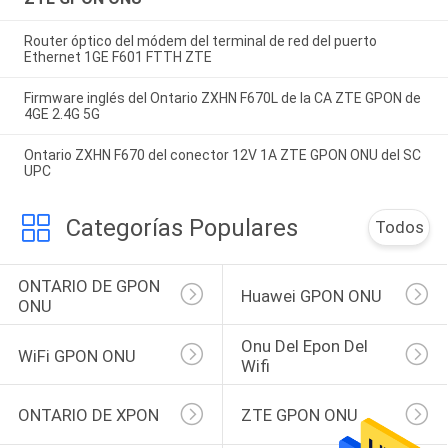
Router óptico del módem del terminal de red del puerto
Ethernet 1GE F601 FTTH ZTE
Firmware inglés del Ontario ZXHN F670L de la CA ZTE GPON de
4GE 2.4G 5G
Ontario ZXHN F670 del conector 12V 1A ZTE GPON ONU del SC
UPC
Categorías Populares
Todos
ONTARIO DE GPON 
Huawei GPON ONU
ONU
Onu Del Epon Del 
WiFi GPON ONU
Wifi
ONTARIO DE XPON
ZTE GPON ONU