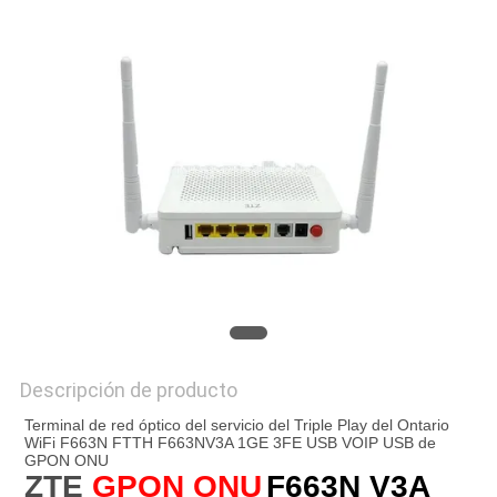
MAPA
DEL
SITIO
PRIVACY
POLICY
Descripción de producto
Terminal de red óptico del servicio del Triple Play del Ontario 
WiFi F663N FTTH F663NV3A 1GE 3FE USB VOIP USB de 
GPON ONU
ZTE 
GPON ONU
F663N V3A