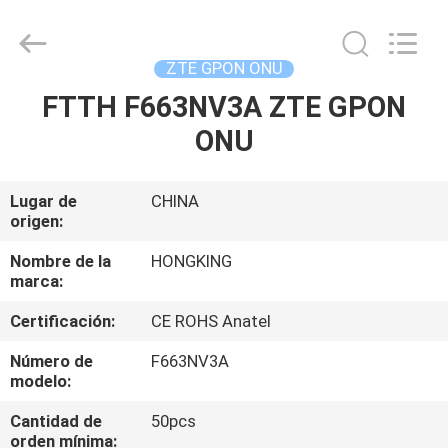
2026
HONGKING
INDUSTRIAL
CO.,
LIMITED.
ZTE GPON ONU
All
Rights
Reserved.
FTTH F663NV3A ZTE GPON
HOGAR
ONU
PRODUCTOS
Lugar de
CHINA
origen:
SOBRE
NOSOTROS
Nombre de la
HONGKING
marca:
Certificación:
CE ROHS Anatel
VIAJE
DE
Número de
F663NV3A
modelo:
LA
Cantidad de
50pcs
FÁBRICA
orden mínima: