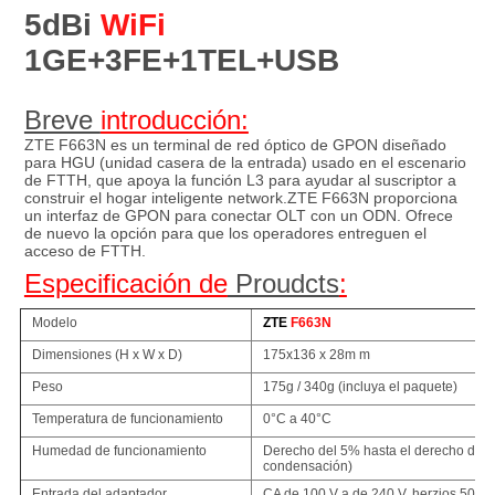
5dBi 
WiFi
1GE+3FE+1TEL+USB
Breve 
introducción:
ZTE F663N es un terminal de red óptico de GPON diseñado 
para HGU (unidad casera de la entrada) usado en el escenario 
de FTTH, que apoya la función L3 para ayudar al suscriptor a 
construir el hogar inteligente network.ZTE F663N proporciona 
un interfaz de GPON para conectar OLT con un ODN. Ofrece 
de nuevo la opción para que los operadores entreguen el 
acceso de FTTH.
Especificación de
 Proudcts
:
Modelo
ZTE
F663N
Dimensiones (H x W x D)
175x136 x 28m m
Peso
175g / 340g (incluya el paquete)
Temperatura de funcionamiento
0°C a 40°C
Humedad de funcionamiento
Derecho del 5% hasta el derecho del 
condensación)
Entrada del adaptador
CA de 100 V a de 240 V, herzios 50 Hz